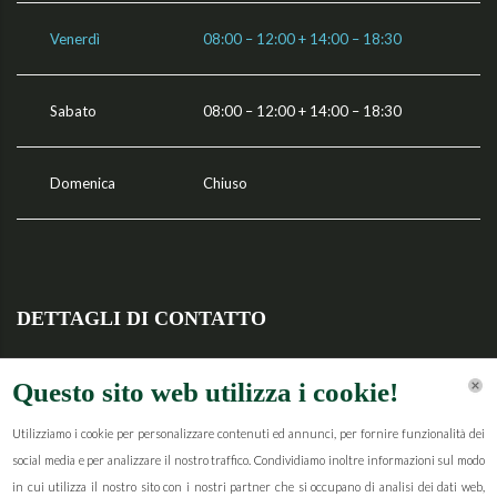
Venerdì
08:00 – 12:00 + 14:00 – 18:30
Sabato
08:00 – 12:00 + 14:00 – 18:30
Domenica
Chiuso
DETTAGLI DI CONTATTO
Via Nazionale, 25, 31010 Godega di Sant’Urbano TV, Italia
Questo sito web utilizza i cookie!
+39 3468380288
Utilizziamo i cookie per personalizzare contenuti ed annunci, per fornire funzionalità dei
social media e per analizzare il nostro traffico. Condividiamo inoltre informazioni sul modo
mazzernarciso@gmail.com
in cui utilizza il nostro sito con i nostri partner che si occupano di analisi dei dati web,